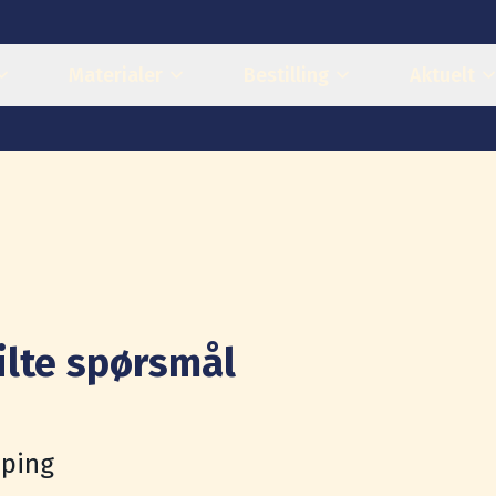
Materialer
Bestilling
Aktuelt
ilte spørsmål
øping