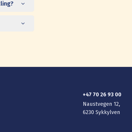
ling?
+47 70 26 93 00
Naustvegen 12,
6230 Sykkylven