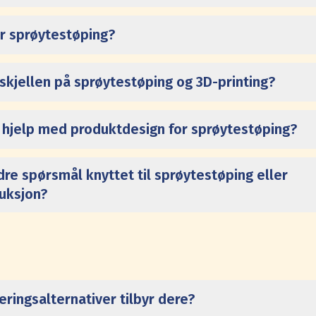
r sprøytestøping?
rskjellen på sprøytestøping og 3D-printing?
å hjelp med produktdesign for sprøytestøping?
dre spørsmål knyttet til sprøytestøping eller
uksjon?
eringsalternativer tilbyr dere?