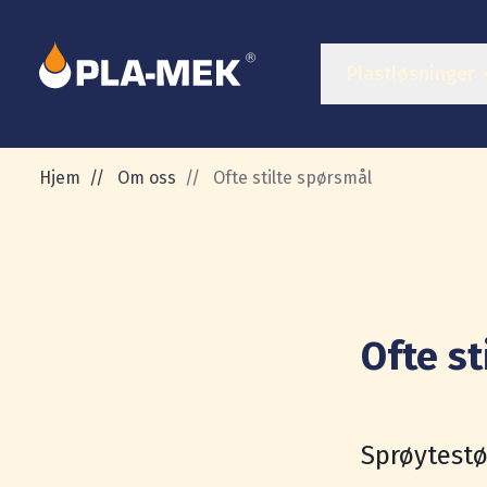
Plastløsninger
Hjem
//
Om oss
//
Ofte stilte spørsmål
Ofte st
Sprøytest