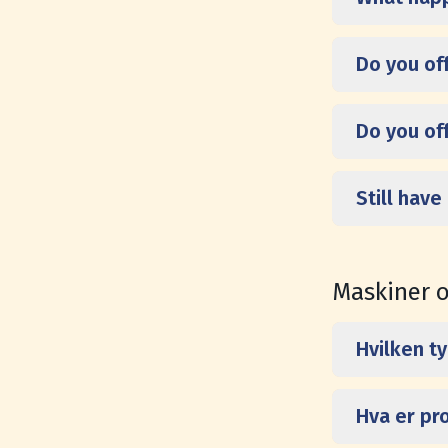
Do you of
Do you of
Still have
Maskiner o
Hvilken t
Hva er pr