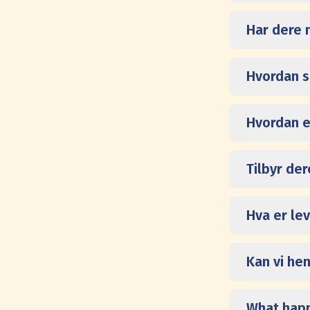
Har dere m
Hvordan s
Hvordan e
Tilbyr de
Hva er le
Kan vi he
What happe