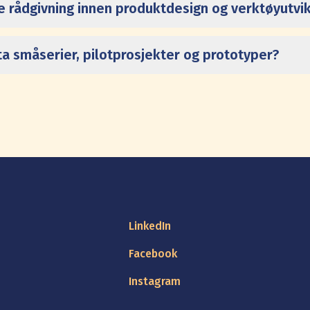
re rådgivning innen produktdesign og verktøyutvik
ta småserier, pilotprosjekter og prototyper?
LinkedIn
Facebook
Instagram