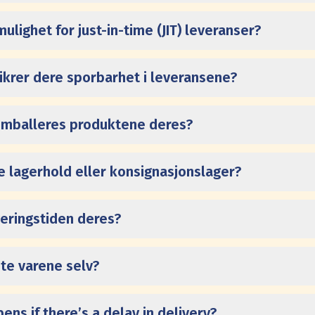
ulighet for just-in-time (JIT) leveranser?
ikrer dere sporbarhet i leveransene?
mballeres produktene deres?
re lagerhold eller konsignasjonslager?
veringstiden deres?
nte varene selv?
ns if there’s a delay in delivery?