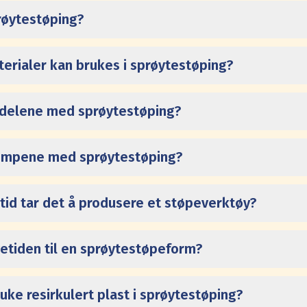
røytestøping?
terialer kan brukes i sprøytestøping?
rdelene med sprøytestøping?
lempene med sprøytestøping?
 tid tar det å produsere et støpeverktøy?
vetiden til en sprøytestøpeform?
uke resirkulert plast i sprøytestøping?