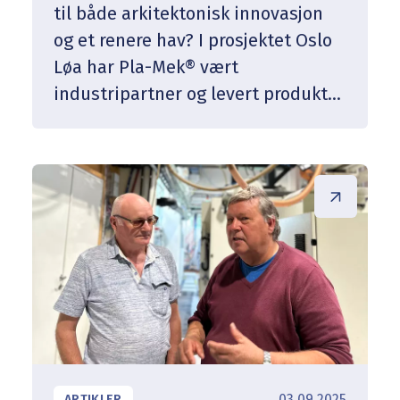
til både arkitektonisk innovasjon
og et renere hav? I prosjektet Oslo
Løa har Pla-Mek® vært
industripartner og levert produkter
laget av 100 % resirkulert plast –
fremstilt av brukt tauverk fra norsk
oppdrettsnæring. Sammen med
aktører som Oceanize, Hofseth og
studenter ved Arkitektur- og
designhøgskolen i Oslo, har vi vist
hvordan sirkulær økonomi kan gi
nye løsninger – og redusert
miljøavtrykk.
03.09.2025
ARTIKLER