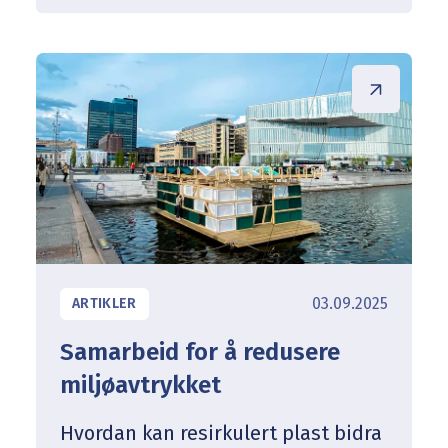
injeksjonsrør til CT-bolten® –
produsert med resirkulert plast fra
havbruksnæringen. Løsningen gir
en dokumentert CO₂-besparelse på
over 180 tonn.
03.09.2025
ARTIKLER
Samarbeid for å redusere
miljøavtrykket
Hvordan kan resirkulert plast bidra