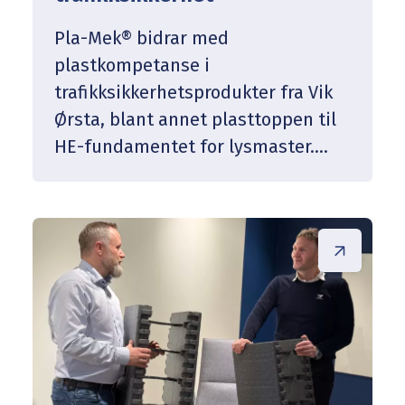
Pla-Mek® bidrar med
plastkompetanse i
trafikksikkerhetsprodukter fra Vik
Ørsta, blant annet plasttoppen til
HE-fundamentet for lysmaster.
Plastdelen er avgjørende for å
absorbere energi ved påkjørsel og
redusere skade. Samarbeidet
mellom Pla-Mek® og Vik Ørsta viser
hvordan teknisk innsikt og
tverrfaglig samarbeid gir tryggere
løsninger langs norske veier.