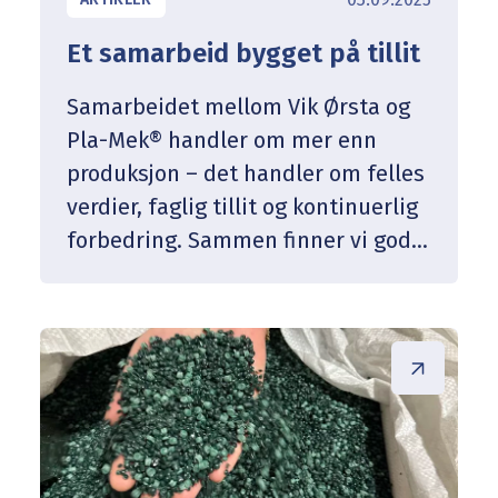
Et samarbeid bygget på tillit
Samarbeidet mellom Vik Ørsta og
Pla-Mek® handler om mer enn
produksjon – det handler om felles
verdier, faglig tillit og kontinuerlig
forbedring. Sammen finner vi gode
løsninger – store som små – og
skaper produkter som holder mål
både teknisk og miljømessig.