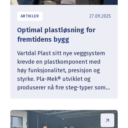
27.09.2025
ARTIKLER
Optimal plastløsning for
fremtidens bygg
Vartdal Plast sitt nye veggsystem
krevde en plastkomponent med
høy funksjonalitet, presisjon og
styrke. Pla-Mek® utviklet og
produserer nå fire steg-typer som
sikrer form, armering og effektiv
montering – alt i resirkulert plast
og tilpasset helautomatisk
produksjon.