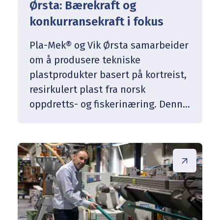
Ørsta: Bærekraft og
konkurransekraft i fokus
Pla-Mek® og Vik Ørsta samarbeider
om å produsere tekniske
plastprodukter basert på kortreist,
resirkulert plast fra norsk
oppdretts- og fiskerinæring. Denne
satsingen gir ikke bare en
betydelig miljøgevinst, men styrker
også konkurransekraften gjennom
innovative og bærekraftige
løsninger.