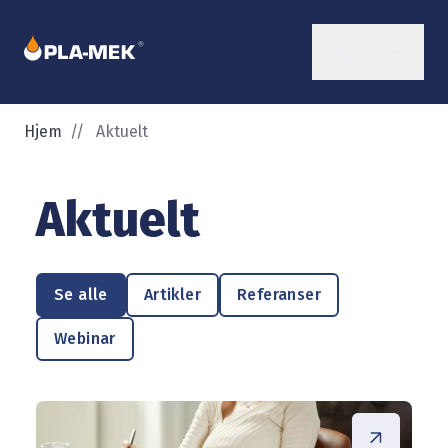
Hjem
//
Aktuelt
Aktuelt
Se alle
Artikler
Referanser
Webinar