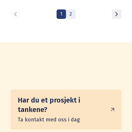
erstattet stadig mer jomfruelig
plast med resirkulert råstoff – uten
1
2
å gå på akkord med kvalitet,
funksjon eller levetid. Resultatet er
en mer miljøeffektiv produksjon og
verdifulle erfaringer som kommer
kundene våre til gode.
Har du et prosjekt i
tankene?
Ta kontakt med oss i dag