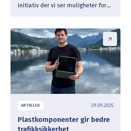
initiativ der vi ser muligheter for
forbedring, og vi jobber
kontinuerlig for å gjøre det enklest
mulig for kundene våre å
rapportere miljøeffekten av
produktene sine. Gjennom
samarbeid og teknisk innsikt bidrar
vi til konkrete miljøgevinster –
dokumentert og sporbar.
29.09.2025
ARTIKLER
Plastkomponenter gir bedre
trafikksikkerhet