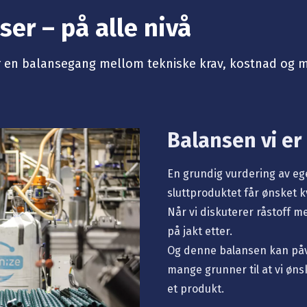
er – på alle nivå
g er en balansegang mellom tekniske krav, kostnad og 
Balansen vi er 
En grundig vurdering av e
sluttproduktet får ønsket kv
Når vi diskuterer råstoff m
på jakt etter.
Og denne balansen kan påvi
mange grunner til at vi øns
et produkt.