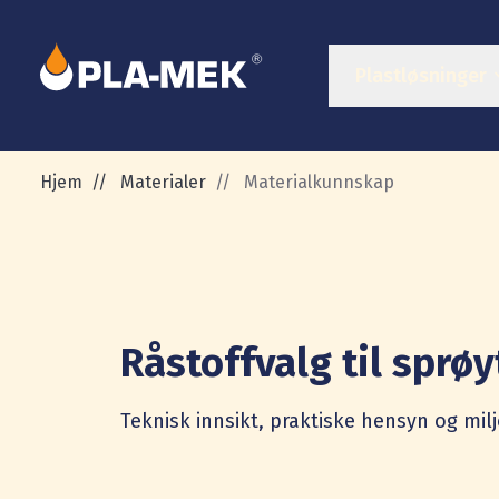
Plastløsninger
Hjem
//
Materialer
//
Materialkunnskap
Råstoffvalg til sprø
Teknisk innsikt, praktiske hensyn og mil