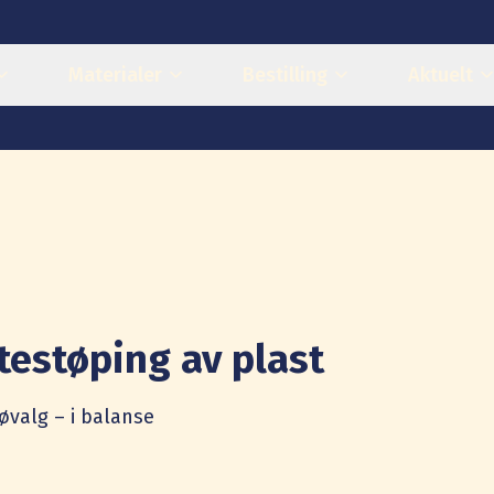
Materialer
Bestilling
Aktuelt
ytestøping av plast
jøvalg – i balanse